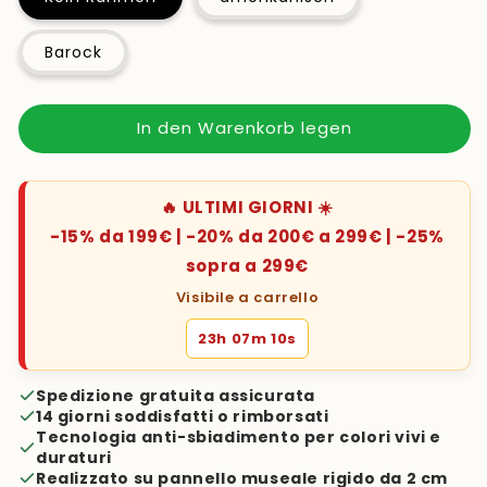
Barock
In den Warenkorb legen
🔥 ULTIMI GIORNI ☀️
-15% da 199€ | -20% da 200€ a 299€ | -25%
sopra a 299€
Visibile a carrello
23h 07m 09s
Spedizione gratuita assicurata
14 giorni soddisfatti o rimborsati
Tecnologia anti-sbiadimento per colori vivi e
duraturi
Realizzato su pannello museale rigido da 2 cm