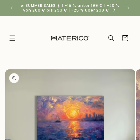
Direkt
🔥 SUMMER SALES ☀️ | -15 % unter 199 € | -20 %
Rabatt
zum
von 200 € bis 299 € | -25 % über 299 €
Inhalt
Warenkorb
duktinformationen
ingen