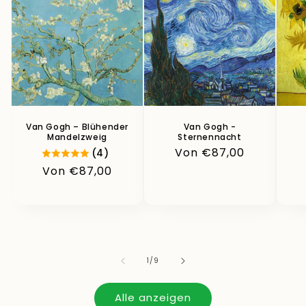
Van Gogh – Blühender
Van Gogh -
Mandelzweig
Sternennacht
Normaler
Von €87,00
(4)
Preis
Normaler
Von €87,00
Preis
von
1
/
9
Alle anzeigen