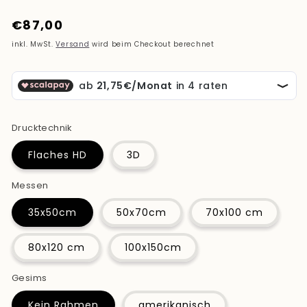
Normaler
€87,00
Preis
inkl. MwSt.
Versand
wird beim Checkout berechnet
Drucktechnik
Flaches HD
3D
Messen
35x50cm
50x70cm
70x100 cm
80x120 cm
100x150cm
Gesims
Kein Rahmen
amerikanisch