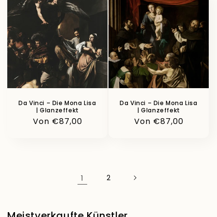
Da Vinci – Die Mona Lisa
Da Vinci – Die Mona Lisa
| Glanzeffekt
| Glanzeffekt
Normaler
Von €87,00
Normaler
Von €87,00
Preis
Preis
1
2
Meistverkaufte Künstler