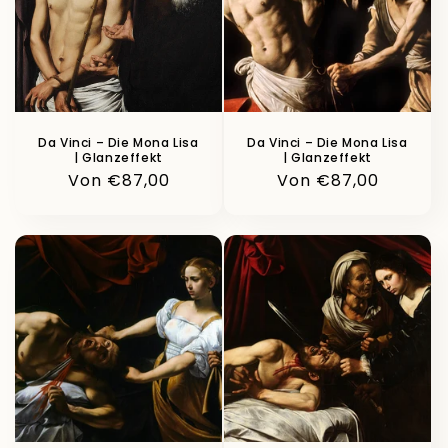
Da Vinci – Die Mona Lisa
Da Vinci – Die Mona Lisa
| Glanzeffekt
| Glanzeffekt
Normaler
Von €87,00
Normaler
Von €87,00
Preis
Preis