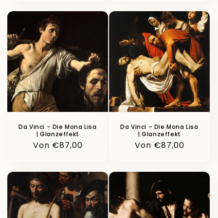
Da Vinci – Die Mona Lisa
Da Vinci – Die Mona Lisa
| Glanzeffekt
| Glanzeffekt
Normaler
Von €87,00
Normaler
Von €87,00
Preis
Preis