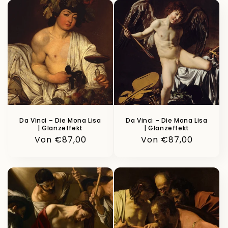
Da Vinci – Die Mona Lisa
Da Vinci – Die Mona Lisa
| Glanzeffekt
| Glanzeffekt
Normaler
Von €87,00
Normaler
Von €87,00
Preis
Preis