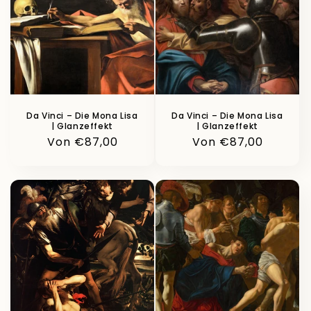
o
r
i
e
:
Da Vinci – Die Mona Lisa
Da Vinci – Die Mona Lisa
| Glanzeffekt
| Glanzeffekt
Normaler
Von €87,00
Normaler
Von €87,00
Preis
Preis