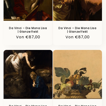
Da Vinci – Die Mona Lisa
Da Vinci – Die Mona Lisa
| Glanzeffekt
| Glanzeffekt
Normaler
Von €87,00
Normaler
Von €87,00
Preis
Preis