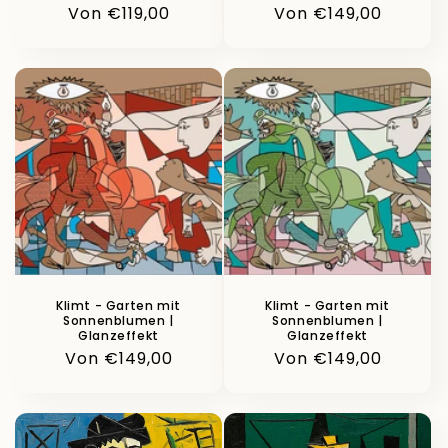
Normaler
Von €119,00
Normaler
Von €149,00
Preis
Preis
Klimt - Garten mit
Klimt - Garten mit
Sonnenblumen |
Sonnenblumen |
Glanzeffekt
Glanzeffekt
Normaler
Von €149,00
Normaler
Von €149,00
Preis
Preis