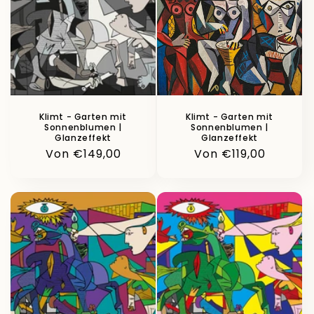
o
r
i
e
:
Klimt - Garten mit
Klimt - Garten mit
Sonnenblumen |
Sonnenblumen |
Glanzeffekt
Glanzeffekt
Normaler
Von €149,00
Normaler
Von €119,00
Preis
Preis