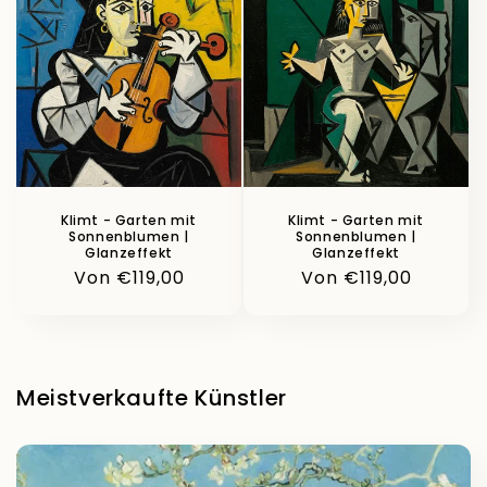
Klimt - Garten mit
Klimt - Garten mit
Sonnenblumen |
Sonnenblumen |
Glanzeffekt
Glanzeffekt
Normaler
Von €119,00
Normaler
Von €119,00
Preis
Preis
Meistverkaufte Künstler