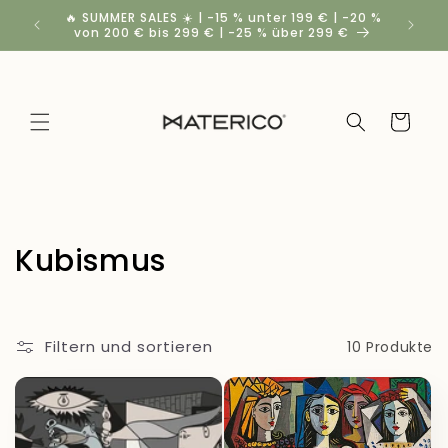
Direkt
🔥 SUMMER SALES ☀️ | -15 % unter 199 € | -20 %
Rabatt
zum
von 200 € bis 299 € | -25 % über 299 €
Inhalt
Warenkorb
K
Kubismus
a
t
Filtern und sortieren
10 Produkte
e
g