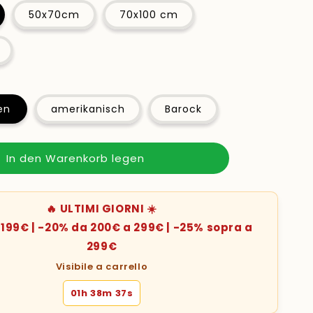
50x70cm
70x100 cm
en
amerikanisch
Barock
In den Warenkorb legen
🔥 ULTIMI GIORNI ☀️
199€ | -20% da 200€ a 299€ | -25% sopra a
299€
Visibile a carrello
01h 38m 34s