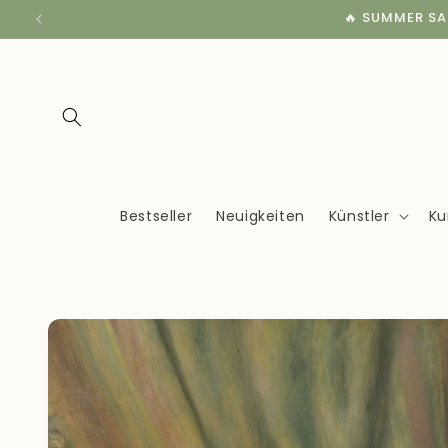
Direkt
🔥 SUMMER SALE
zum
Inhalt
Bestseller
Neuigkeiten
Künstler
Ku
Zu
Produktinformationen
springen