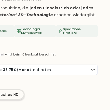
roduktion, die
jeden Pinselstrich oder jedes
aterico® 3D-Technologie
erhaben wiedergibt.
Tecnologia
Spedizione
eale
Materico®3D
Gratuita
and
wird beim Checkout berechnet
laches HD