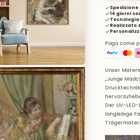
Spedizione 
14 giorni so
Tecnologia 
Realizzato 
Personalizz
Paga come pre
Unser Materia
„Junge Mädch
Drucktechnik 
hervorzuheben
Der UV-LED-D
langlebige F
Trägermateria