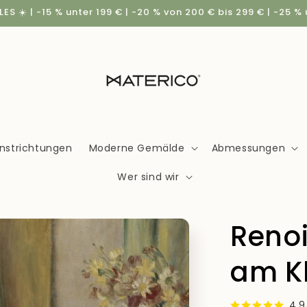
S ☀️ | -15 % unter 199 € | -20 % von 200 € bis 299 € | -25 %
nstrichtungen
Moderne Gemälde
Abmessungen
Wer sind wir
Reno
am Kl
4,9