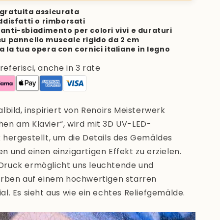
gratuita assicurata
ddisfatti o rimborsati
anti-sbiadimento per colori vivi e duraturi
su pannello museale rigido da 2 cm
a la tua opera con cornici italiane in legno
ferisci, anche in 3 rate
lbild, inspiriert von Renoirs Meisterwerk
en am Klavier“,
wird mit 3D UV-LED-
hergestellt,
um die Details des Gemäldes
 und einen einzigartigen Effekt zu erzielen.
ruck ermöglicht uns leuchtende und
arben auf einem hochwertigen starren
l. Es sieht aus wie ein echtes Reliefgemälde.