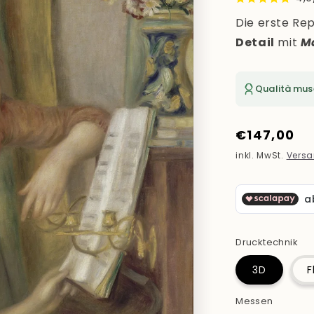
Die erste Rep
Detail
mit
M
Qualità mus
Normaler
€147,00
Preis
inkl. MwSt.
Vers
Drucktechnik
3D
F
Messen