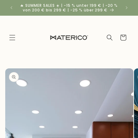
Direkt
🔥 SUMMER SALES ☀️ | -15 % unter 199 € | -20 %
Rabatt
zum
von 200 € bis 299 € | -25 % über 299 €
Inhalt
Warenkorb
duktinformationen
ingen