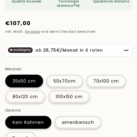
Qualità museale
Tecnologia
Spedizione Gratuita
Materico®3D
Normaler
€107,00
Preis
inkl. MwSt.
Versand
wird beim Checkout berechnet
Messen
35x50 cm
50x70cm
70x100 cm
80x120 cm
100x150 cm
Gesims
Kein Rahmen
amerikanisch