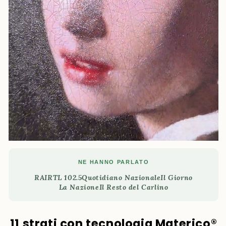
NE HANNO PARLATO
RAI
RTL 102.5
Quotidiano Nazionale
Il Giorno
La Nazione
Il Resto del Carlino
11 strati con tecnologia Materico®