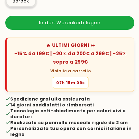
Barock
In den Warenkorb legen
🔥 ULTIMI GIORNI ☀️
-15% da 199€ | -20% da 200€ a 299€ | -25%
sopra a 299€
Visibile a carrello
07h 15m 08s
Spedizione gratuita assicurata
14 giorni soddisfatti o rimborsati
Tecnologia anti-sbiadimento per colori vivi e
duraturi
Realizzato su pannello museale rigido da 2 cm
Personalizza la tua opera con cornici italiane in
legno