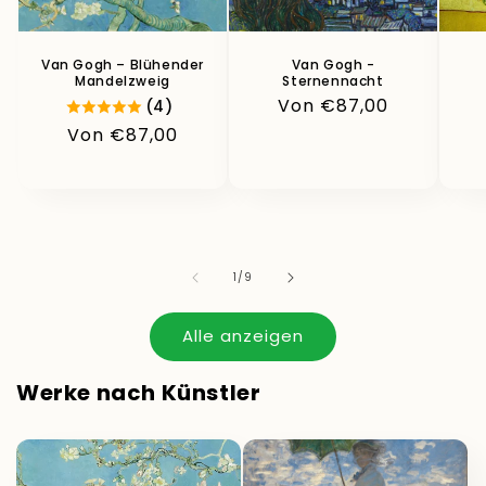
Van Gogh – Blühender
Van Gogh -
Mandelzweig
Sternennacht
Normaler
Von €87,00
(4)
Preis
Normaler
Von €87,00
Preis
von
1
/
9
Alle anzeigen
Werke nach Künstler