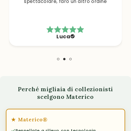
spettacolare, farò un altro ordine
Luca
Perché migliaia di collezionisti
scelgono Materico
★
Materico®
Pennellate a rilievo con tecnologia