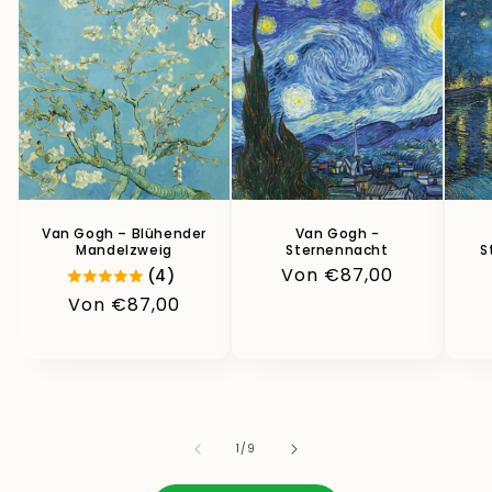
Van Gogh – Blühender
Van Gogh -
Mandelzweig
Sternennacht
S
Normaler
Von €87,00
(4)
Preis
Normaler
Von €87,00
Preis
von
1
/
9