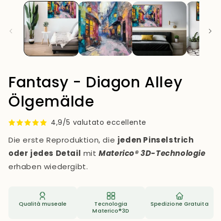
Modal
öffnen
Fantasy - Diagon Alley
Ölgemälde
4,9/5 valutato eccellente
Die erste Reproduktion, die
jeden Pinselstrich
oder jedes Detail
mit
Materico® 3D-Technologie
erhaben wiedergibt.
Qualità museale
Tecnologia
Spedizione Gratuita
Materico®3D