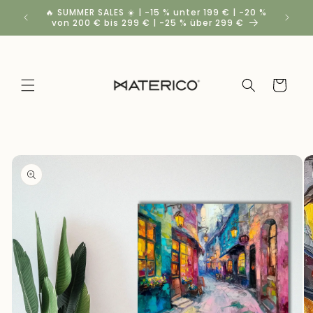
Direkt
🔥 SUMMER SALES ☀️ | -15 % unter 199 € | -20 %
Rabatt
zum
von 200 € bis 299 € | -25 % über 299 €
Inhalt
Warenkorb
duktinformationen
ingen