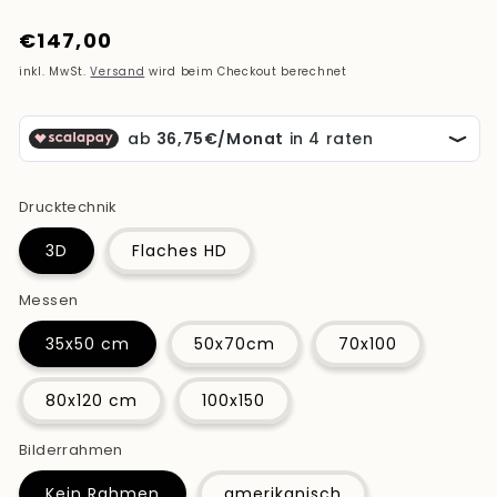
Normaler
€147,00
Preis
inkl. MwSt.
Versand
wird beim Checkout berechnet
Drucktechnik
3D
Flaches HD
Messen
35x50 cm
50x70cm
70x100
80x120 cm
100x150
Bilderrahmen
Kein Rahmen
amerikanisch