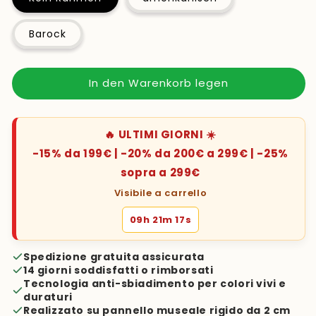
Barock
In den Warenkorb legen
🔥 ULTIMI GIORNI ☀️
-15% da 199€ | -20% da 200€ a 299€ | -25%
sopra a 299€
Visibile a carrello
09h 21m 16s
Spedizione gratuita assicurata
14 giorni soddisfatti o rimborsati
Tecnologia anti-sbiadimento per colori vivi e
duraturi
Realizzato su pannello museale rigido da 2 cm