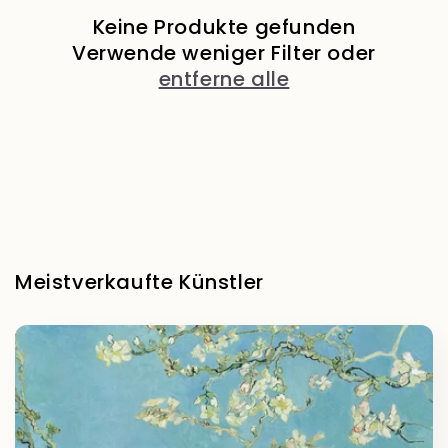
o
Keine Produkte gefunden
r
Verwende weniger Filter oder
i
entferne alle
e
:
Meistverkaufte Künstler