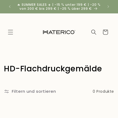
Direkt
🔥 SUMMER SALES ☀️ | -15 % unter 199 € | -20 %
Rabatt
zum
von 200 € bis 299 € | -25 % über 299 €
Inhalt
Warenkorb
K
HD-Flachdruckgemälde
a
t
Filtern und sortieren
0 Produkte
e
g