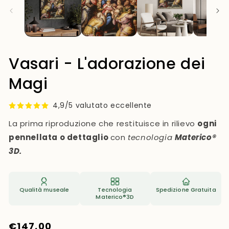
mo
Vasari - L'adorazione dei
Magi
4,9/5 valutato eccellente
La prima riproduzione che restituisce in rilievo
ogni
pennellata o dettaglio
con
tecnologia
Materico®
3D.
Qualità museale
Tecnologia
Spedizione Gratuita
Materico®3D
Prezzo
€147,00