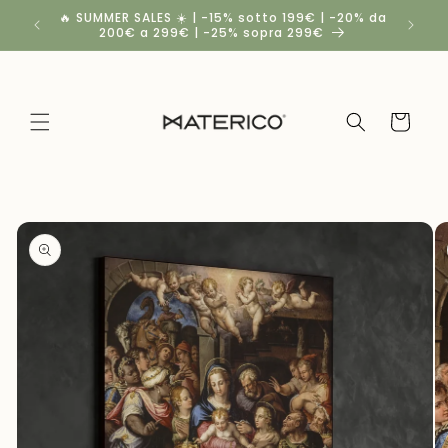
Vai
🔥 SUMMER SALES ☀️ | -15% sotto 199€ | -20% da
Spedizio
direttamente
200€ a 299€ | -25% sopra 299€
a
ai contenuti
Carrello
Passa alle
informazioni
sul
prodotto