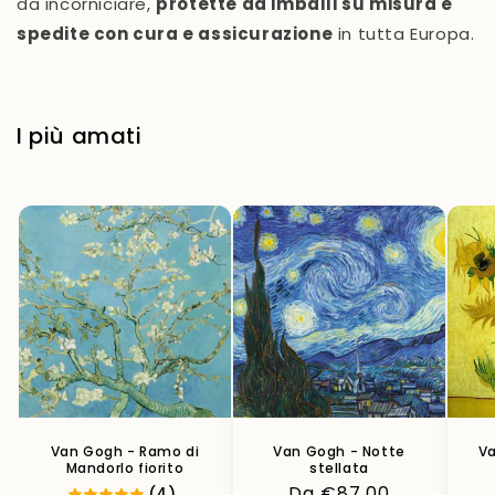
da incorniciare,
protette da imballi su misura e
spedite con cura e assicurazione
in tutta Europa.
I più amati
Van Gogh - Ramo di
Van Gogh - Notte
Va
Mandorlo fiorito
stellata
Prezzo
Da €87,00
(4)