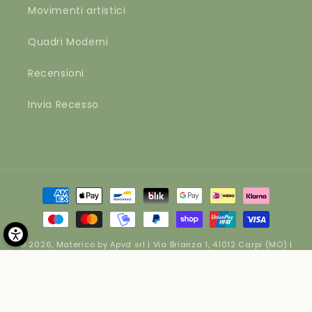
Movimenti artistici
Quadri Moderni
Recensioni
Invia Recesso
Metodi
di
pagamento
© 2026,
Materico
by Apvd srl | Via Brianza 1, 41012 Carpi (MO) |
P.IVA 02262250364 | Cap. Soc. € 10400
Informativa sui rimborsi
Informativa sulla privacy
Termini e condizioni del servizio
Informativa sulle spedizioni