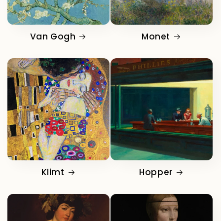
Van Gogh
Monet
Klimt
Hopper