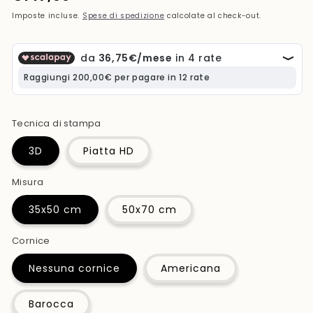
di
Imposte incluse.
Spese di spedizione
calcolate al check-out.
listino
Tecnica di stampa
3D
Piatta HD
Misura
35x50 cm
50x70 cm
Cornice
Nessuna cornice
Americana
Barocca