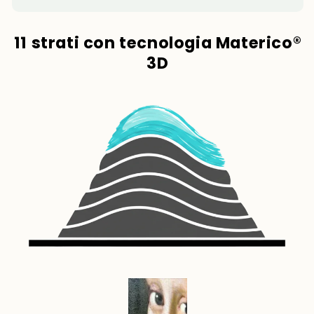
11 strati con tecnologia Materico®
3D