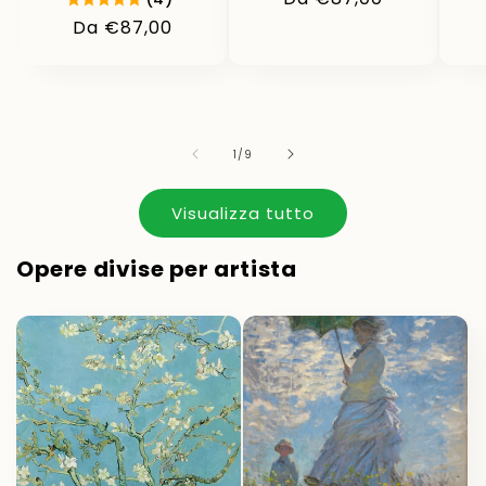
di
Prezzo
Da €87,00
listino
di
listino
su
1
/
9
Visualizza tutto
Opere divise per artista