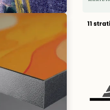
11 stra
i