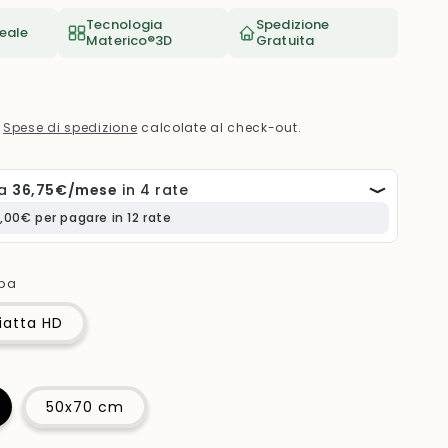
e
Tecnologia
Spedizione
o
eale
Materico®3D
Gratuita
g
r
a
.
Spese di spedizione
calcolate al check-out.
f
i
c
a
mpa
iatta HD
50x70 cm