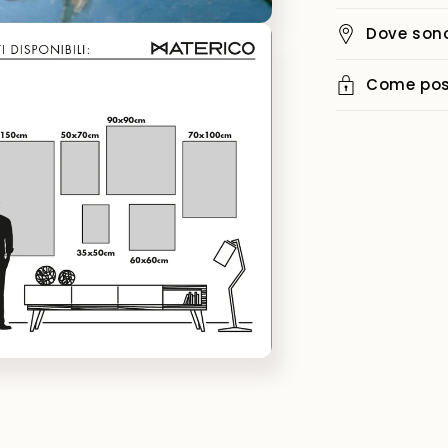
Dove sono
i
Come poss
i