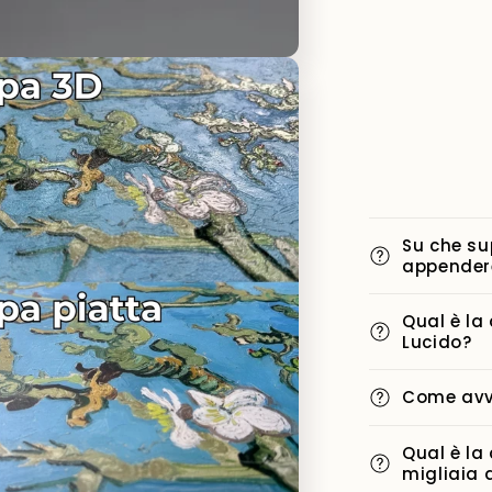
i
Su che su
appender
Qual è la
Lucido?
Come avvi
Qual è la
migliaia 