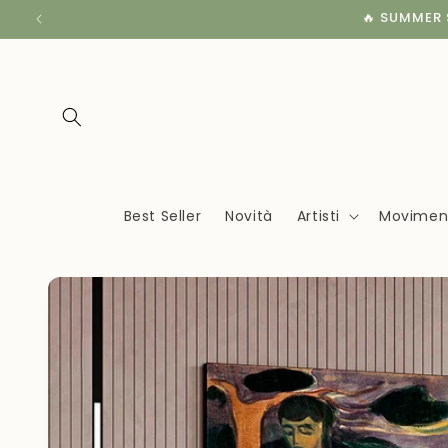
Vai
🔥 SUMMER S
direttamente
ai contenuti
Best Seller
Novità
Artisti
Movimenti
Passa alle
informazioni
sul
prodotto