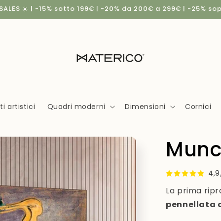
ALES ☀️ | -15% sotto 199€ | -20% da 200€ a 299€ | -25% so
 artistici
Quadri moderni
Dimensioni
Cornici
Munc
4,9
La prima ripr
pennellata 