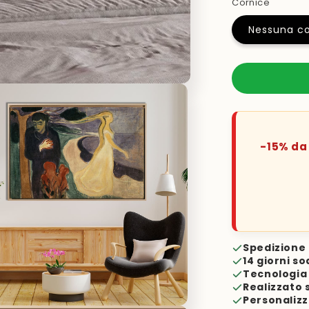
Cornice
Nessuna co
-15% da 
Spedizione 
14 giorni so
Tecnologia 
Realizzato 
Personalizz