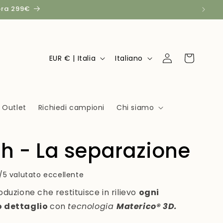
pra 299€
P
L
Carrello
EUR € | Italia
Italiano
Accedi
a
i
e
n
s
g
Outlet
Richiedi campioni
Chi siamo
e
u
/
a
h - La separazione
A
r
/5 valutato eccellente
e
oduzione che restituisce in rilievo
a
ogni
o dettaglio
con
tecnologia
Materico® 3D.
g