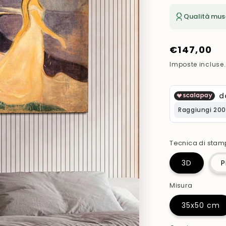
Qualità mus
Prezzo
€147,00
di
Imposte incluse
listino
Tecnica di sta
3D
P
Misura
35x50 cm