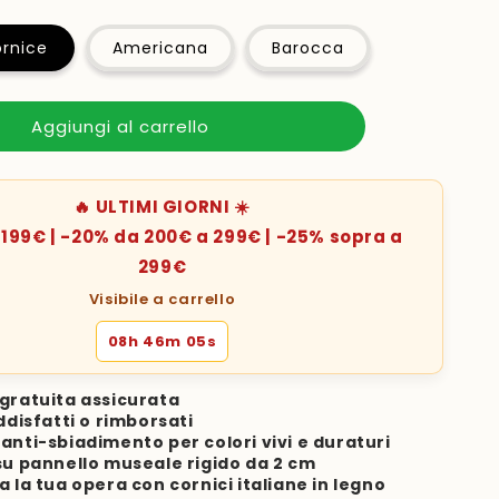
rnice
Americana
Barocca
Aggiungi al carrello
🔥 ULTIMI GIORNI ☀️
199€ | -20% da 200€ a 299€ | -25% sopra a
299€
Visibile a carrello
08h 46m 03s
gratuita assicurata
ddisfatti o rimborsati
anti-sbiadimento per colori vivi e duraturi
su pannello museale rigido da 2 cm
a la tua opera con cornici italiane in legno