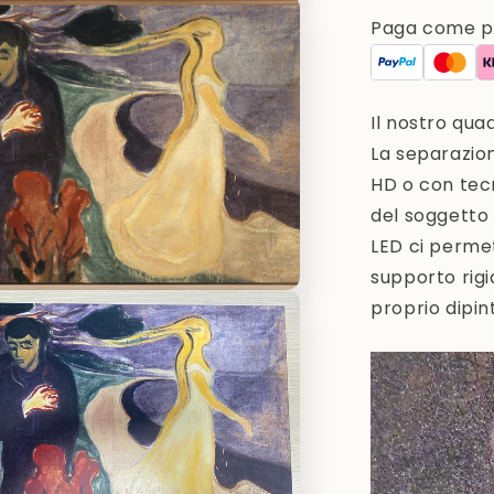
Paga come pre
i
Il nostro qua
La separazio
HD o con tec
del soggetto 
LED ci permet
supporto rigi
proprio dipint
i