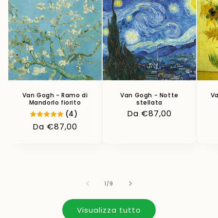
Van Gogh - Ramo di
Van Gogh - Notte
Va
Mandorlo fiorito
stellata
Prezzo
Da €87,00
(4)
di
Prezzo
Da €87,00
listino
di
listino
su
1
/
9
Visualizza tutto