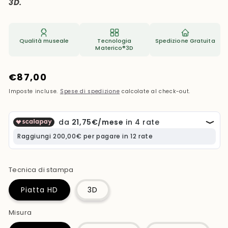
3D.
Qualità museale
Tecnologia
Spedizione Gratuita
Materico®3D
Prezzo
€87,00
di
Imposte incluse.
Spese di spedizione
calcolate al check-out.
listino
Tecnica di stampa
Piatta HD
3D
Misura