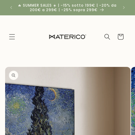
Vai
🔥 SUMMER SALES ☀️ | -15% sotto 199€ | -20% da
Spedizio
direttamente
200€ a 299€ | -25% sopra 299€
a
ai contenuti
Carrello
Passa alle
informazioni
sul
prodotto