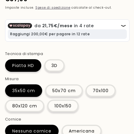
di
Imposte incluse.
Spese di spedizione
calcolate al check-out.
listino
Tecnica di stampa
Piatta HD
3D
Misura
35x50 cm
50x70 cm
70x100
80x120 cm
100x150
Cornice
Nessuna cornice
Americana