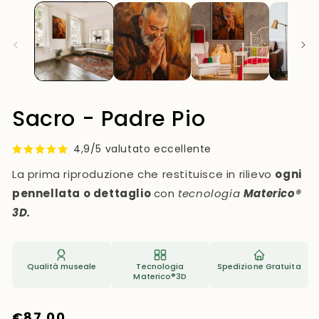
Sacro - Padre Pio
4,9/5 valutato eccellente
La prima riproduzione che restituisce in rilievo
ogni
pennellata o dettaglio
con
tecnologia
Materico®
3D.
Qualità museale
Tecnologia
Spedizione Gratuita
Materico®3D
Prezzo
€87,00