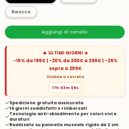
Barocca
Aggiungi al carrello
🔥 ULTIMI GIORNI ☀️
-15% da 199€ | -20% da 200€ a 299€ | -25%
sopra a 299€
Visibile a carrello
17h 43m 05s
Spedizione gratuita assicurata
14 giorni soddisfatti o rimborsati
Tecnologia anti-sbiadimento per colori vivi e
duraturi
Realizzato su pannello museale rigido da 2 cm