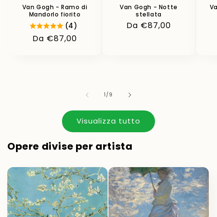
Van Gogh - Ramo di
Van Gogh - Notte
Va
Mandorlo fiorito
stellata
Prezzo
Da €87,00
(4)
di
Prezzo
Da €87,00
listino
di
listino
su
1
/
9
Visualizza tutto
Opere divise per artista