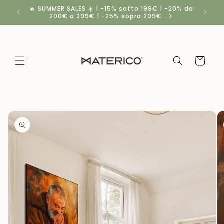
Vai
🔥 SUMMER SALES ☀️ | -15% sotto 199€ | -20% da
Spedizio
direttamente
200€ a 299€ | -25% sopra 299€
a
ai contenuti
Carrello
Passa alle
informazioni
sul
prodotto