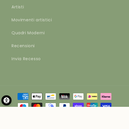
Artisti
Movimenti artistici
Quadri Moderni
Recensioni
Invia Recesso
Metodi
di
pagamento
© 2026,
Materico
by Apvd srl | Via Brianza 1, 41012 Carpi (MO) |
P.IVA 02262250364 | Cap. Soc. € 10400
Informativa sui rimborsi
Informativa sulla privacy