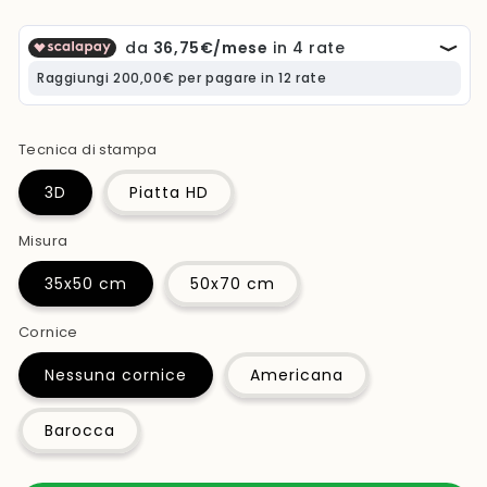
listino
Tecnica di stampa
3D
Piatta HD
Misura
35x50 cm
50x70 cm
Cornice
Nessuna cornice
Americana
Barocca