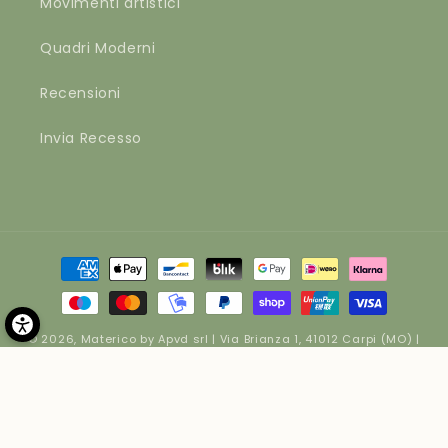
Movimenti artistici
Quadri Moderni
Recensioni
Invia Recesso
Metodi
di
pagamento
© 2026,
Materico
by Apvd srl | Via Brianza 1, 41012 Carpi (MO) |
P.IVA 02262250364 | Cap. Soc. € 10400
Informativa sui rimborsi
Informativa sulla privacy
Termini e condizioni del servizio
Informativa sulle spedizioni
Recapiti
Informativa legale