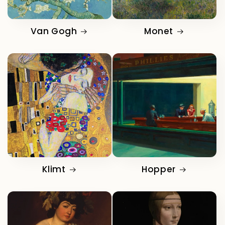
Van Gogh
Monet
Klimt
Hopper