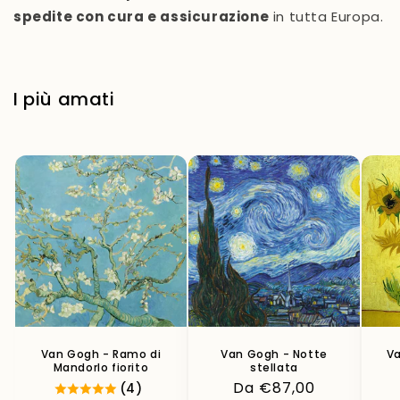
spedite con cura e assicurazione
in tutta Europa.
I più amati
Van Gogh - Ramo di
Van Gogh - Notte
Va
Mandorlo fiorito
stellata
Prezzo
Da €87,00
(4)