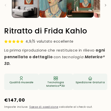
mo
Ritratto di Frida Kahlo
4,9/5 valutato eccellente
La prima riproduzione che restituisce in rilievo
ogni
pennellata o dettaglio
con
tecnologia
Materico®
3D.
Qualità museale
Tecnologia
Spedizione Gratuita
Materico®3D
Prezzo
€147,00
di
Imposte incluse.
Spese di spedizione
calcolate al check-out.