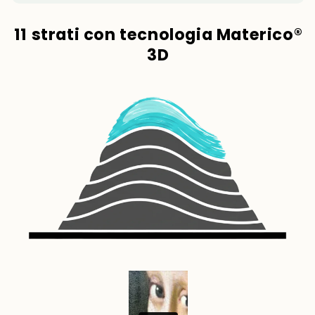
11 strati con tecnologia Materico®
3D