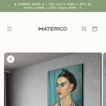
Vai
🔥 SUMMER SALES ☀️ | -15% sotto 199€ | -20% da
Spedizio
direttamente
200€ a 299€ | -25% sopra 299€
se
ai contenuti
Carrello
Passa alle
informazioni
sul
prodotto