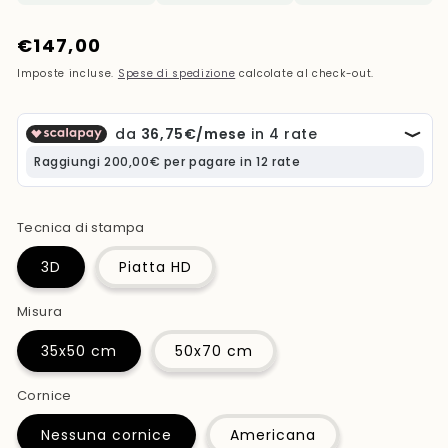
Prezzo
€147,00
di
Imposte incluse.
Spese di spedizione
calcolate al check-out.
listino
Tecnica di stampa
3D
Piatta HD
Misura
35x50 cm
50x70 cm
Cornice
Nessuna cornice
Americana