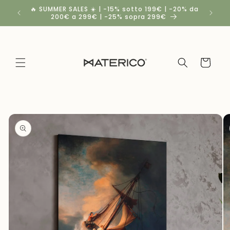
Vai
🔥 SUMMER SALES ☀️ | -15% sotto 199€ | -20% da
Spedizio
direttamente
200€ a 299€ | -25% sopra 299€
a
ai contenuti
Carrello
Passa alle
informazioni
sul
prodotto