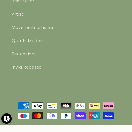
Best seller
Artisti
Movimenti artistici
Quadri Moderni
Recensioni
Invia Recesso
Metodi
di
pagamento
© 2026,
Materico
by Apvd srl | Via Brianza 1, 41012 Carpi (MO) |
P.IVA 02262250364 | Cap. Soc. € 10400