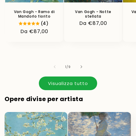
Van Gogh - Ramo di
Van Gogh - Notte
Va
Mandorlo fiorito
stellata
Prezzo
Da €87,00
(4)
di
Prezzo
Da €87,00
listino
di
listino
su
1
/
9
Visualizza tutto
Opere divise per artista