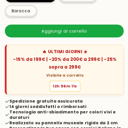
Barocca
Aggiungi al carrello
🔥 ULTIMI GIORNI ☀️
-15% da 199€ | -20% da 200€ a 299€ | -25%
sopra a 299€
Visibile a carrello
12h 56m 10s
Spedizione gratuita assicurata
14 giorni soddisfatti o rimborsati
Tecnologia anti-sbiadimento per colori vivi e
duraturi
Realizzato su pannello museale rigido da 2 cm