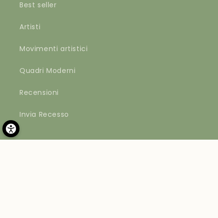
Best seller
Artisti
Movimenti artistici
Quadri Moderni
Recensioni
Invia Recesso
Metodi
di
pagamento
© 2026,
Materico
by Apvd srl | Via Brianza 1, 41012 Carpi (MO) |