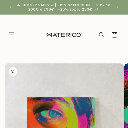
Vai
🔥 SUMMER SALES ☀️ | -15% sotto 199€ | -20% da
Spedizio
direttamente
200€ a 299€ | -25% sopra 299€
ai contenuti
Carrello
Passa alle
informazioni
sul
prodotto