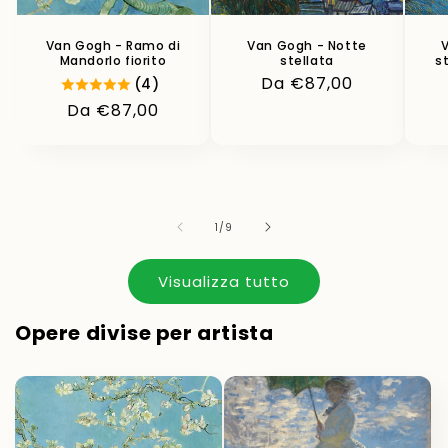
Van Gogh - Ramo di
Van Gogh - Notte
Mandorlo fiorito
stellata
s
Prezzo
Da €87,00
(4)
di
Prezzo
Da €87,00
listino
di
listino
su
1
/
9
Visualizza tutto
Opere divise per artista