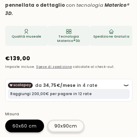
pennellata o dettaglio
con
tecnologia
Materico®
3D.
Qualità museale
Tecnologia
Spedizione Gratuita
Materico®3D
Prezzo
€139,00
di
Imposte incluse.
Spese di spedizione
calcolate al check-out.
listino
Misura
60x60 cm
90x90cm