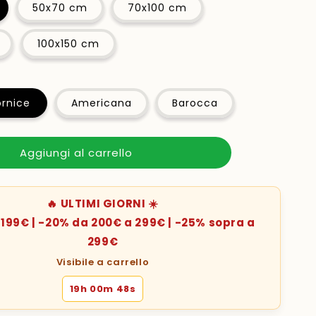
50x70 cm
70x100 cm
100x150 cm
rnice
Americana
Barocca
Aggiungi al carrello
🔥 ULTIMI GIORNI ☀️
199€ | -20% da 200€ a 299€ | -25% sopra a
299€
Visibile a carrello
19h 00m 46s