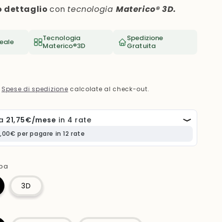
e
o dettaglio
con
tecnologia
Materico® 3D.
o
g
Tecnologia
Spedizione
eale
r
Materico®3D
Gratuita
a
f
.
Spese di spedizione
calcolate al check-out.
i
c
a
mpa
3D