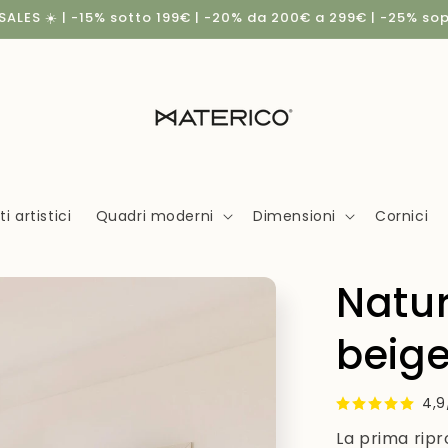
ALES ☀️ | -15% sotto 199€ | -20% da 200€ a 299€ | -25% so
 artistici
Quadri moderni
Dimensioni
Cornici
Natur
beig
4,9
La prima ripr