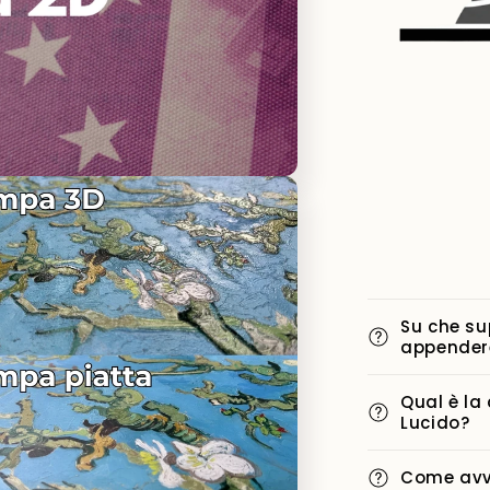
i
Su che su
appender
Qual è la
Lucido?
Come avvi