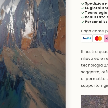
Spedizione 
14 giorni so
Tecnologia 
Realizzato 
Personalizz
Paga come pre
Il nostro qua
rilievo ed è
re
tecnologia 2
soggetto, off
ci permette d
supporto rigi