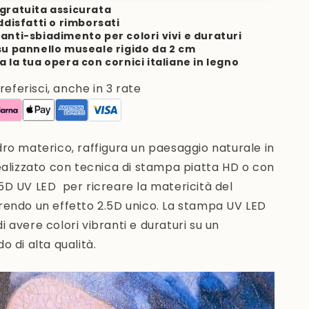
gratuita assicurata
ddisfatti o rimborsati
anti-sbiadimento per colori vivi e duraturi
su pannello museale rigido da 2 cm
a la tua opera con cornici italiane in legno
ferisci, anche in 3 rate
dro materico, raffigura un paesaggio naturale in
alizzato con tecnica di stampa piatta HD o con
.5D UV LED
per ricreare la matericità del
rendo un effetto 2.5D unico. La stampa UV LED
i avere colori vibranti e duraturi su un
do di alta qualità.