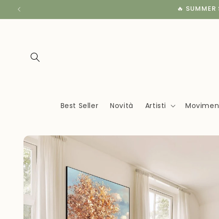
Vai
🔥 SUMMER S
direttamente
ai contenuti
Best Seller
Novità
Artisti
Movimenti
Passa alle
informazioni
sul
prodotto