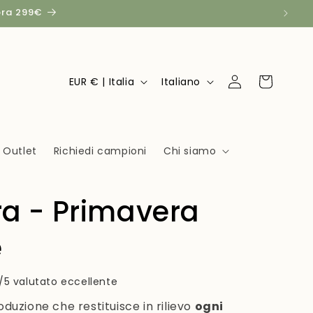
pra 299€
P
L
Accedi
Carrello
EUR € | Italia
Italiano
a
i
e
n
s
g
Outlet
Richiedi campioni
Chi siamo
e
u
/
a
a - Primavera
A
r
e
e
a
/5 valutato eccellente
g
oduzione che restituisce in rilievo
ogni