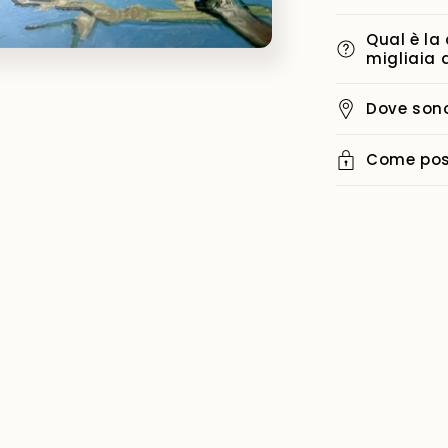
Qual è la
migliaia 
i
Dove sono
Come poss