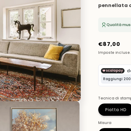
pennellata 
Qualità mus
Prezzo
€87,00
di
Imposte incluse
listino
Tecnica di sta
Piatta HD
Misura