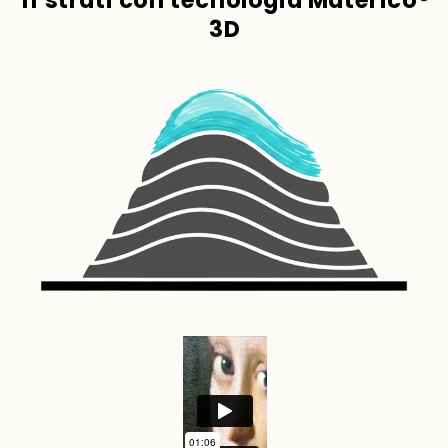
11 strati con tecnologia Materico®
3D