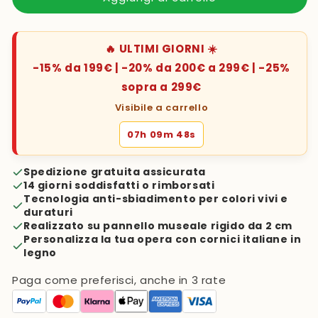
🔥 ULTIMI GIORNI ☀️
-15% da 199€ | -20% da 200€ a 299€ | -25%
sopra a 299€
Visibile a carrello
07h 09m 47s
Spedizione gratuita assicurata
14 giorni soddisfatti o rimborsati
Tecnologia anti-sbiadimento per colori vivi e
duraturi
Realizzato su pannello museale rigido da 2 cm
Personalizza la tua opera con cornici italiane in
legno
Paga come preferisci, anche in 3 rate