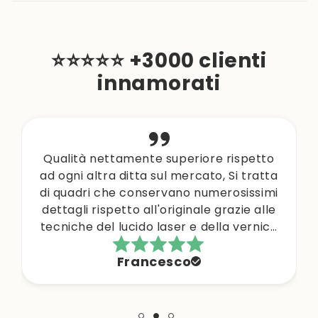
⭐⭐⭐⭐⭐ +3000 clienti
innamorati
Mi è arrivato ieri la mia dama.. È
spettacolare, farò un altro ordine
Luca