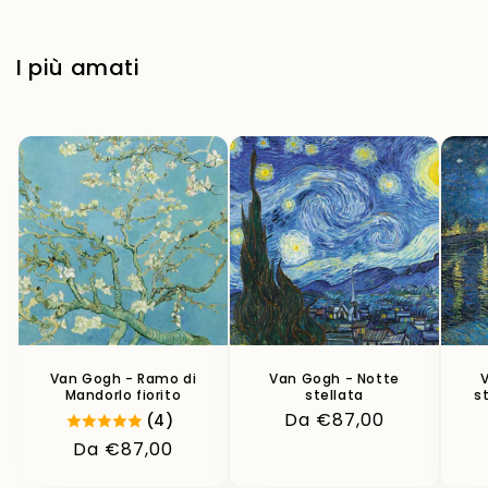
I più amati
Van Gogh - Ramo di
Van Gogh - Notte
Mandorlo fiorito
stellata
s
Prezzo
Da €87,00
(4)
di
Prezzo
Da €87,00
listino
di