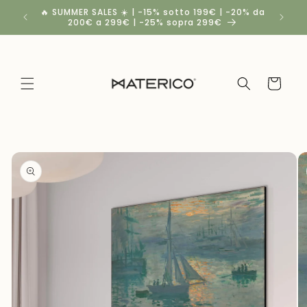
Vai
🔥 SUMMER SALES ☀️ | -15% sotto 199€ | -20% da
Spedizio
direttamente
200€ a 299€ | -25% sopra 299€
ai contenuti
Carrello
Passa alle
informazioni
sul
prodotto