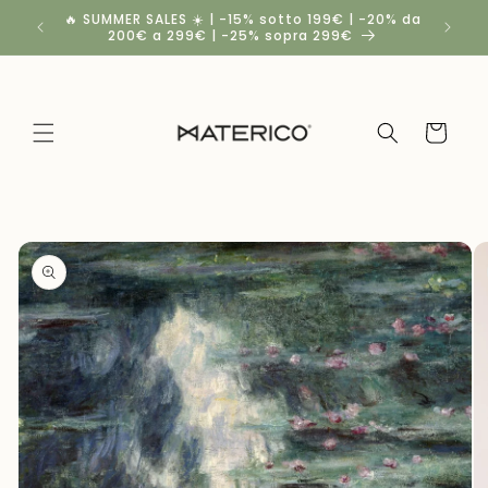
Vai
🔥 SUMMER SALES ☀️ | -15% sotto 199€ | -20% da
Spedi
direttamente
200€ a 299€ | -25% sopra 299€
ai contenuti
Carrello
Passa alle
informazioni
sul
prodotto