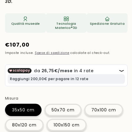
3D.
Qualità museale
Tecnologia
Spedizione Gratuita
Materico®3D
Prezzo
€107,00
di
Imposte incluse.
Spese di spedizione
calcolate al check-out.
listino
Misura
35x50 cm
50x70 cm
70x100 cm
80x120 cm
100x150 cm