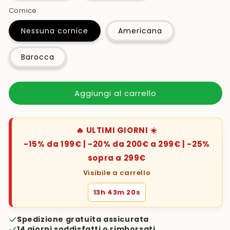
Cornice
Nessuna cornice
Americana
Barocca
Aggiungi al carrello
🔥 ULTIMI GIORNI ☀️
-15% da 199€ | -20% da 200€ a 299€ | -25%
sopra a 299€
Visibile a carrello
13h 43m 19s
Spedizione gratuita assicurata
14 giorni soddisfatti o rimborsati