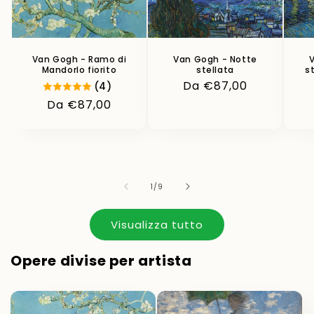
Van Gogh - Ramo di
Van Gogh - Notte
Mandorlo fiorito
stellata
s
Prezzo
Da €87,00
(4)
di
Prezzo
Da €87,00
listino
di
listino
su
1
/
9
Visualizza tutto
Opere divise per artista