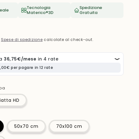
e
Tecnologia
Spedizione
o
eale
Materico®3D
Gratuita
g
r
a
.
Spese di spedizione
calcolate al check-out.
f
i
c
a
mpa
iatta HD
50x70 cm
70x100 cm