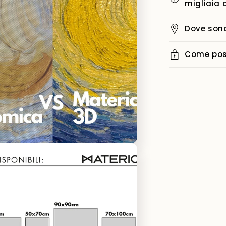
migliaia 
Dove sono
Come poss
i