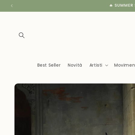
Vai
🔥 SUMMER S
direttamente
ai contenuti
Best Seller
Novità
Artisti
Movimenti
Passa alle
informazioni
sul
prodotto