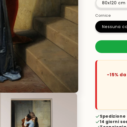
80x120 cm
Cornice
Nessuna co
-15% da 
Spedizione 
14 giorni so