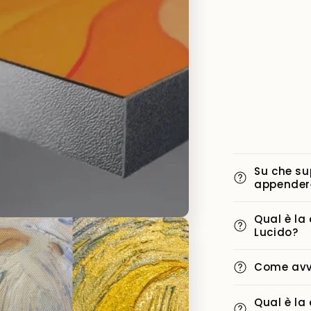
Su che su
appender
Qual è la
Lucido?
i
Come avvi
Qual è la