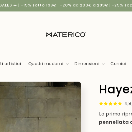
ALES ☀️ | -15% sotto 199€ | -20% da 200€ a 299€ | -25% so
 artistici
Quadri moderni
Dimensioni
Cornici
Hayez
4,9
La prima ripr
pennellata 