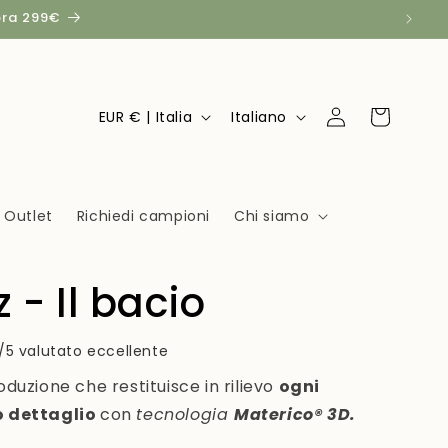
pra 299€
P
L
Accedi
Carrello
EUR € | Italia
Italiano
a
i
e
n
s
g
Outlet
Richiedi campioni
Chi siamo
e
u
/
a
 - Il bacio
A
r
/5 valutato eccellente
e
oduzione che restituisce in rilievo
a
ogni
o dettaglio
con
tecnologia
Materico® 3D.
g