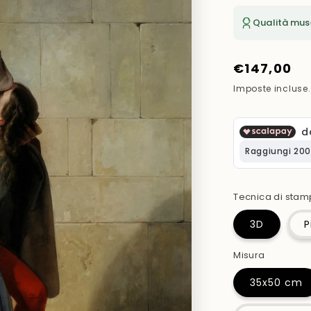
Qualità mus
Prezzo
€147,00
di
Imposte incluse
listino
Tecnica di sta
3D
P
Misura
35x50 cm