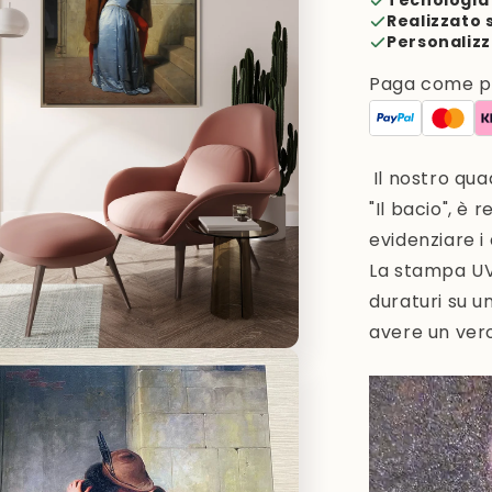
Tecnologia 
Realizzato 
Personalizz
Paga come pre
Il nostro qua
"Il bacio",
è r
evidenziare i 
La stampa UV 
duraturi su u
avere un vero
i