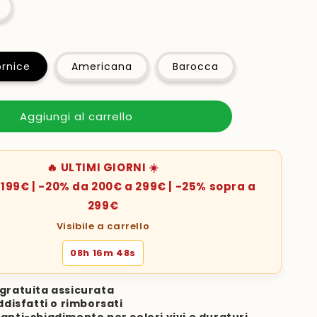
rnice
Americana
Barocca
Aggiungi al carrello
🔥 ULTIMI GIORNI ☀️
199€ | -20% da 200€ a 299€ | -25% sopra a
299€
Visibile a carrello
08h 16m 45s
gratuita assicurata
ddisfatti o rimborsati