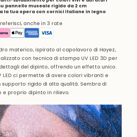
anti-sbiadimento per colori vivi e duraturi
su pannello museale rigido da 2 cm
a la tua opera con cornici italiane in legno
ferisci, anche in 3 rate
dro materico, ispirato al capolavoro di Hayez,
ealizzato con tecnica di stampa UV LED 3D
per
dettagli del dipinto, offrendo un effetto unico.
LED ci permette di avere colori vibranti e
n supporto rigido di alta qualità. Sembra di
 e proprio dipinto in rilievo.