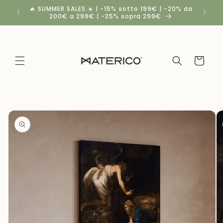
Vai
🔥 SUMMER SALES ☀️ | -15% sotto 199€ | -20% da
Spedizio
direttamente
200€ a 299€ | -25% sopra 299€
a
ai contenuti
Carrello
Passa alle
informazioni
sul
prodotto