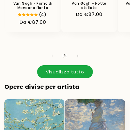
Van Gogh - Ramo di
Van Gogh - Notte
Va
Mandorlo fiorito
stellata
Prezzo
Da €87,00
(4)
di
Prezzo
Da €87,00
listino
di
listino
su
1
/
9
Visualizza tutto
Opere divise per artista