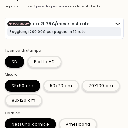
di
Imposte incluse.
Spese di spedizione
calcolate al check-out.
listino
Tecnica di stampa
3D
Piatta HD
Misura
35x50 cm
50x70 cm
70X100 cm
80x120 cm
Cornice
Nessuna cornice
Americana