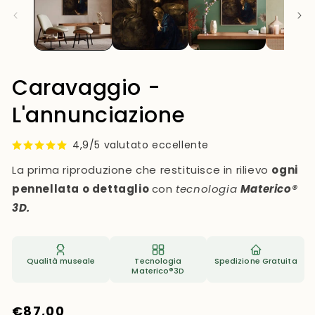
mo
Caravaggio -
L'annunciazione
4,9/5 valutato eccellente
La prima riproduzione che restituisce in rilievo
ogni
pennellata o dettaglio
con
tecnologia
Materico®
3D.
Qualità museale
Tecnologia
Spedizione Gratuita
Materico®3D
Prezzo
€87,00