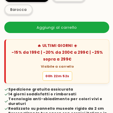
Barocca
Aggiungi al carrello
🔥 ULTIMI GIORNI ☀️
-15% da 199€ | -20% da 200€ a 299€ | -25%
sopra a 299€
Visibile a carrello
00h 22m 51s
Spedizione gratuita assicurata
14 giorni soddisfatti o rimborsati
Tecnologia anti-sbiadimento per colori vivi e
duraturi
Realizzato su pannello museale rigido da 2 cm