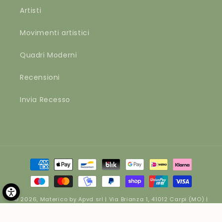
Artisti
Movimenti artistici
Quadri Moderni
Recensioni
Invia Recesso
Metodi
di
pagamento
© 2026,
Materico
by Apvd srl | Via Brianza 1, 41012 Carpi (MO) |
P.IVA 02262250364 | Cap. Soc. € 10400
Informativa sui rimborsi
Informativa sulla privacy