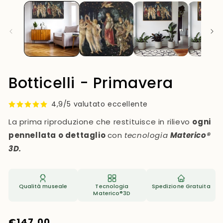
1
in
finestra
modale
Botticelli - Primavera
4,9/5 valutato eccellente
La prima riproduzione che restituisce in rilievo
ogni
pennellata o dettaglio
con
tecnologia
Materico®
3D.
Qualità museale
Tecnologia
Spedizione Gratuita
Materico®3D
Prezzo
€147,00