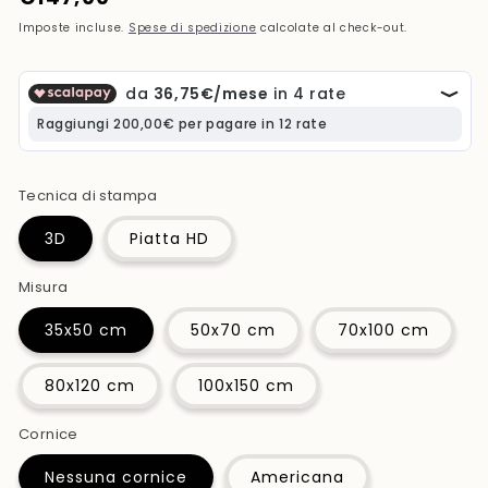
di
Imposte incluse.
Spese di spedizione
calcolate al check-out.
listino
Tecnica di stampa
3D
Piatta HD
Misura
35x50 cm
50x70 cm
70x100 cm
80x120 cm
100x150 cm
Cornice
Nessuna cornice
Americana