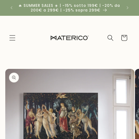
Vai
🔥 SUMMER SALES ☀️ | -15% sotto 199€ | -20% da
Spedizio
direttamente
200€ a 299€ | -25% sopra 299€
a
ai contenuti
Carrello
Passa alle
informazioni
sul
prodotto