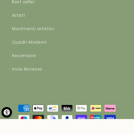
Best seller
Artisti
Movimenti artistici
Quadri Moderni
Recensioni
Invia Recesso
Metodi
di
pagamento
© 2026,
Materico
by Apvd srl | Via Brianza 1, 41012 Carpi (MO) |