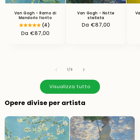
Van Gogh - Ramo di
Van Gogh - Notte
Va
Mandorlo fiorito
stellata
Prezzo
Da €87,00
(4)
di
Prezzo
Da €87,00
listino
di
listino
su
1
/
9
Visualizza tutto
Opere divise per artista