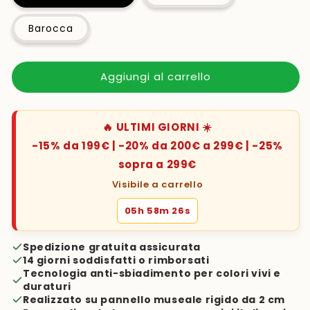
Barocca
Aggiungi al carrello
🔥 ULTIMI GIORNI ☀️
-15% da 199€ | -20% da 200€ a 299€ | -25%
sopra a 299€
Visibile a carrello
05h 58m 25s
Spedizione gratuita assicurata
14 giorni soddisfatti o rimborsati
Tecnologia anti-sbiadimento per colori vivi e
duraturi
Realizzato su pannello museale rigido da 2 cm