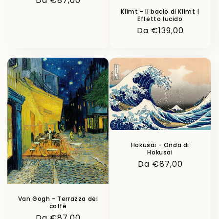
Prezzo
Da €87,00
di
Klimt - Il bacio di Klimt |
Effetto lucido
listino
Prezzo
Da €139,00
di
listino
Hokusai - Onda di
Hokusai
Prezzo
Da €87,00
di
listino
Van Gogh - Terrazza del
caffè
Prezzo
Da €87,00