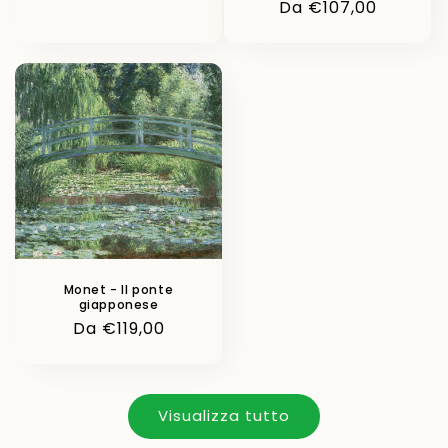
Prezzo
Da €107,00
di
di
listino
listino
Monet - Il ponte
giapponese
Prezzo
Da €119,00
di
listino
Visualizza tutto