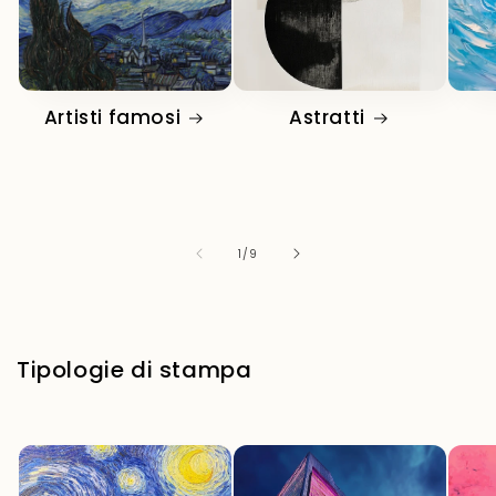
Artisti famosi
Astratti
su
1
/
9
Tipologie di stampa