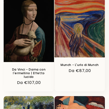
Munch - L'urlo di Munch
Da Vinci - Dama con
Prezzo
Da €87,00
l'ermellino | Effetto
di
lucido
listino
Prezzo
Da €107,00
di
listino