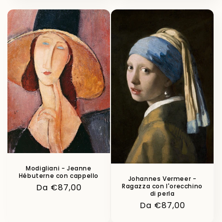
listino
Modigliani - Jeanne
Hébuterne con cappello
Johannes Vermeer -
Ragazza con l'orecchino
Prezzo
Da €87,00
di perla
di
Prezzo
Da €87,00
listino
di