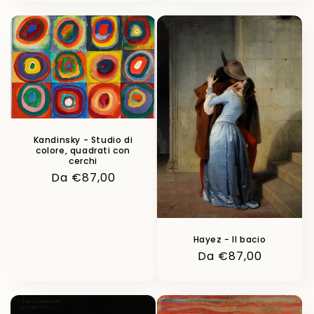
listino
Kandinsky - Studio di
colore, quadrati con
cerchi
Prezzo
Da €87,00
di
listino
Hayez - Il bacio
Prezzo
Da €87,00
di
listino