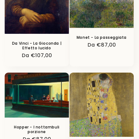
Monet - La passeggiata
Da Vinci - La Gioconda |
Prezzo
Da €87,00
Effetto lucido
di
Prezzo
Da €107,00
listino
di
listino
Hopper - I nottambuli
porzione