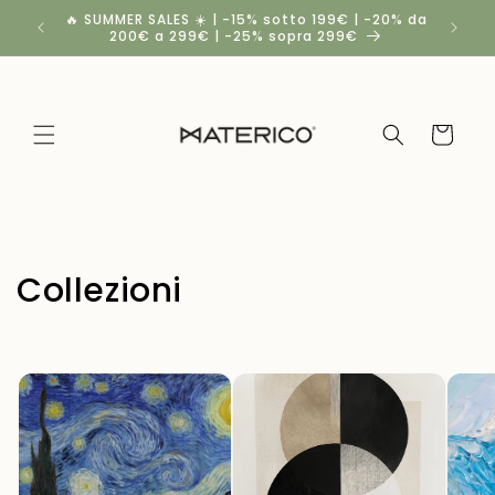
Vai
🔥 SUMMER SALES ☀️ | -15% sotto 199€ | -20% da
Spedizio
direttamente
200€ a 299€ | -25% sopra 299€
ai contenuti
Carrello
Collezioni