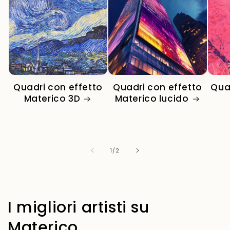
Quadri con effetto
Quadri con effetto
Qua
Materico 3D
Materico lucido
su
1
/
2
I migliori artisti su
Materico