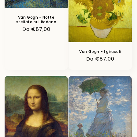
Van Gogh - Notte
stellata sul Rodano
Prezzo
Da €87,00
di
listino
Van Gogh - I girasoli
Prezzo
Da €87,00
di
listino