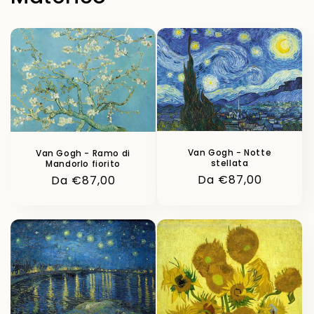
Van Gogh - Notte
Van Gogh - Ramo di
stellata
Mandorlo fiorito
Prezzo
Da €87,00
Prezzo
Da €87,00
di
di
listino
listino