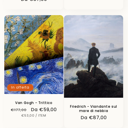
di
listino
In offerta
Van Gogh - Trittico
Friedrich - Viandante sul
Prezzo
Prezzo
Da €59,00
€177,00
mare di nebbia
PREZZO
PER
di
€53,00
scontato
/
ITEM
Prezzo
Da €87,00
UNITARIO
listino
di