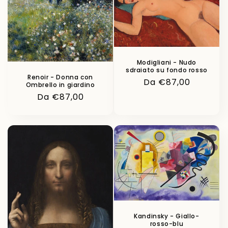
Modigliani - Nudo
sdraiato su fondo rosso
Renoir - Donna con
Prezzo
Da €87,00
Ombrello in giardino
di
Prezzo
Da €87,00
listino
di
listino
Kandinsky - Giallo-
rosso-blu