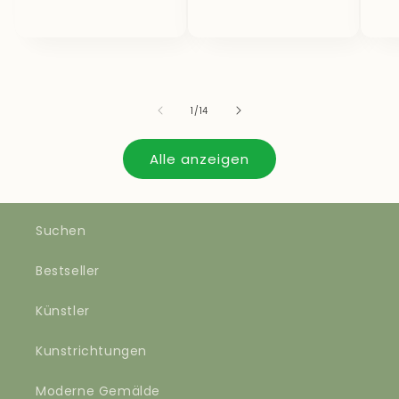
von
1
/
14
Alle anzeigen
Suchen
Bestseller
Künstler
Kunstrichtungen
Moderne Gemälde