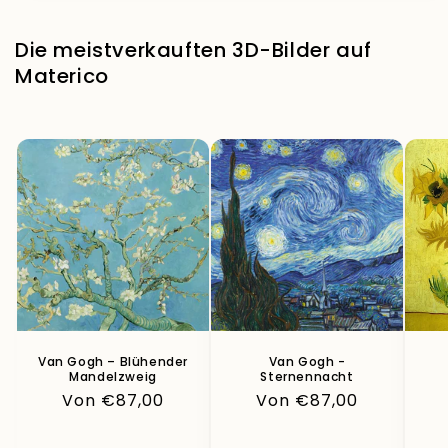
Die meistverkauften 3D-Bilder auf
Materico
Van Gogh – Blühender
Van Gogh -
Mandelzweig
Sternennacht
Normaler
Von €87,00
Normaler
Von €87,00
Preis
Preis