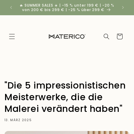
Direkt
🔥 SUMMER SALES ☀️ | -15 % unter 199 € | -20 %
Rabatt
zum
von 200 € bis 299 € | -25 % über 299 €
Inhalt
Warenkorb
"Die 5 impressionistischen
Meisterwerke, die die
Malerei verändert haben"
13. MÄRZ 2025