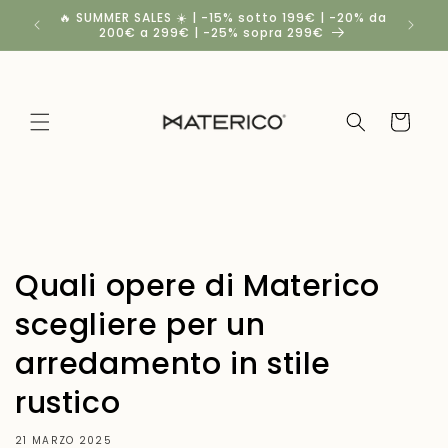
Vai
🔥 SUMMER SALES ☀️ | -15% sotto 199€ | -20% da
Spedizio
direttamente
200€ a 299€ | -25% sopra 299€
a
ai contenuti
Carrello
Quali opere di Materico
scegliere per un
arredamento in stile
rustico
21 MARZO 2025