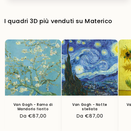
I quadri 3D più venduti su Materico
Van Gogh - Ramo di
Van Gogh - Notte
Va
Mandorlo fiorito
stellata
Prezzo
Da €87,00
Prezzo
Da €87,00
di
di
listino
listino