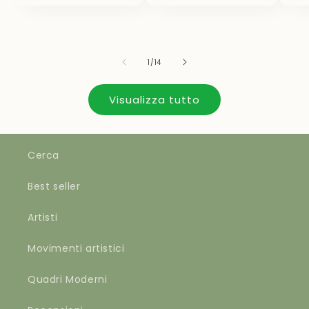
su
1
/
14
Visualizza tutto
Cerca
Best seller
Artisti
Movimenti artistici
Quadri Moderni