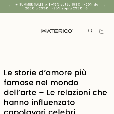
Vai
🔥 SUMMER SALES ☀️ | -15% sotto 199€ | -20% da
Spedizio
direttamente
200€ a 299€ | -25% sopra 299€
a
ai contenuti
Carrello
Le storie d’amore più
famose nel mondo
dell’arte – Le relazioni che
hanno influenzato
capolavori celebri.