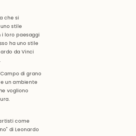
a che si
uno stile
i loro paesaggi
sso ha uno stile
nardo da Vinci
.
"Campo di grano
are un ambiente
che vogliono
ura.
 artisti come
ino" di Leonardo