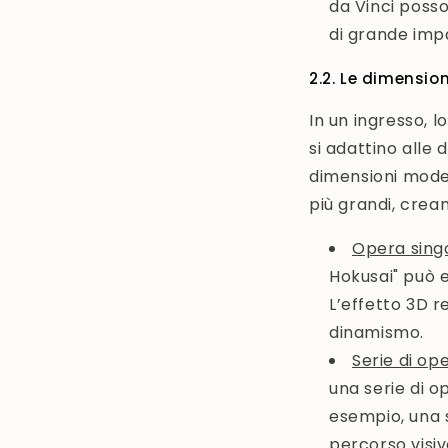
da Vinci poss
di grande impa
2.2. Le dimension
In un ingresso, 
si adattino alle 
dimensioni moder
più grandi, crea
Opera sing
Hokusai" può 
L’effetto 3D 
dinamismo.
Serie di op
una serie di 
esempio, una 
percorso visiv