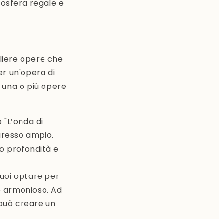
mosfera regale e
gliere opere che
er un'opera di
 una o più opere
 "L’onda di
gresso ampio.
o profondità e
puoi optare per
o armonioso. Ad
 può creare un