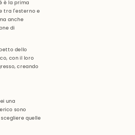
é è la prima
 tra l'esterno e
, ma anche
one di
petto dello
o, con il loro
ngresso, creando
rei una
terico sono
 scegliere quelle