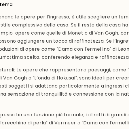
l tema
onano le opere per l'ingresso, è utile scegliere un tem
stile complessivo della casa. Se il resto della casa ha 
mpio, opere come quelle di Monet o di Van Gogh, con 
possono aggiungere un tocco di raffinatezza. Se l’ingre
produzioni di opere come "Dama con l'ermellino" di Leo
n’ottima scelta, conferendo eleganza e raffinatezza
turali
:
Le opere che rappresentano paesaggi, come 
di Van Gogh o "L’onda di Hokusai", sono ideali per cre
esti soggetti si adattano particolarmente a ingressi 
a sensazione di tranquillità e connessione con la nat
gresso ha una funzione più formale, i ritratti di grandi
'orecchino di perla" di Vermeer o "Dama con l'ermell