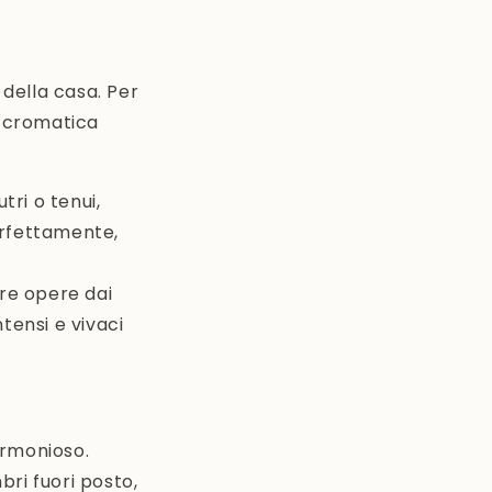
 della casa. Per
e cromatica
tri o tenui,
erfettamente,
ere opere dai
tensi e vivaci
armonioso.
bri fuori posto,