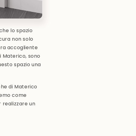
nche lo spazio
 cura non solo
era accogliente
di Materico, sono
uesto spazio una
che di Materico
dremo come
 realizzare un