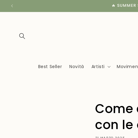
Vai
🔥 SUMMER S
direttamente
ai contenuti
Best Seller
Novità
Artisti
Movimenti
Come a
con le