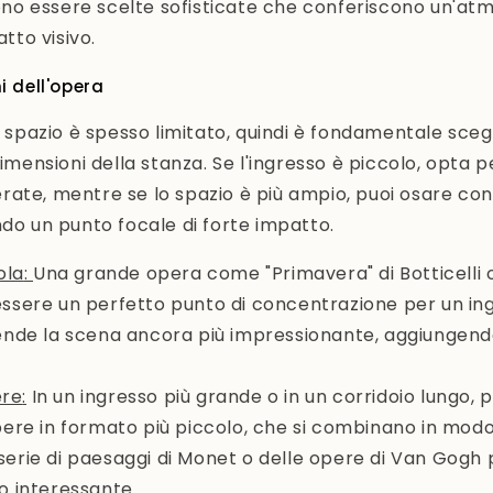
ono essere scelte sofisticate che conferiscono un'at
tto visivo.
i dell'opera
lo spazio è spesso limitato, quindi è fondamentale sce
dimensioni della stanza. Se l'ingresso è piccolo, opta p
ate, mentre se lo spazio è più ampio, puoi osare con
ndo un punto focale di forte impatto.
ola
:
Una grande opera come "Primavera" di Botticelli o
essere un perfetto punto di concentrazione per un in
rende la scena ancora più impressionante, aggiungend
ere
:
In un ingresso più grande o in un corridoio lungo, 
opere in formato più piccolo, che si combinano in mod
serie di paesaggi di Monet o delle opere di Van Gogh
o interessante.