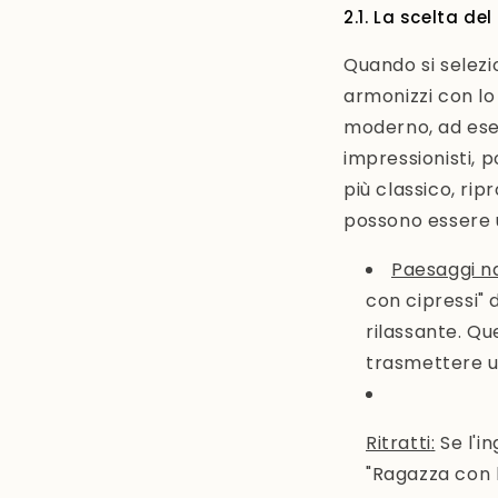
2.1. La scelta de
Quando si selezi
armonizzi con lo 
moderno, ad ese
impressionisti, 
più classico, ri
possono essere u
Paesaggi na
con cipressi" 
rilassante. Qu
trasmettere un
Ritratti
:
Se l'in
"Ragazza con l