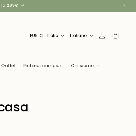
pra 299€
P
L
Accedi
Carrello
EUR € | Italia
Italiano
a
i
e
n
s
g
Outlet
Richiedi campioni
Chi siamo
e
u
/
a
A
r
 casa
e
a
g