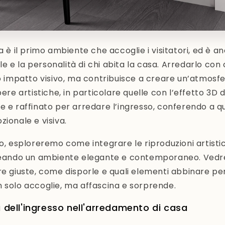
a è il primo ambiente che accoglie i visitatori, ed è a
tile e la personalità di chi abita la casa. Arredarlo con
mo impatto visivo, ma contribuisce a creare un’atmosf
pere artistiche, in particolare quelle con l’effetto 3D 
e e raffinato per arredare l’ingresso, conferendo a q
zionale e visiva.
lo, esploreremo come integrare le riproduzioni artisti
creando un ambiente elegante e contemporaneo. Ve
re giuste, come disporle e quali elementi abbinare per
 solo accoglie, ma affascina e sorprende.
a dell'ingresso nell'arredamento di casa