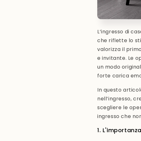
L’ingresso di cas
che riflette lo s
valorizza il pri
e invitante. Le o
un modo original
forte carica emo
In questo artico
nell’ingresso, 
scegliere le ope
ingresso che non
1. L'importanz