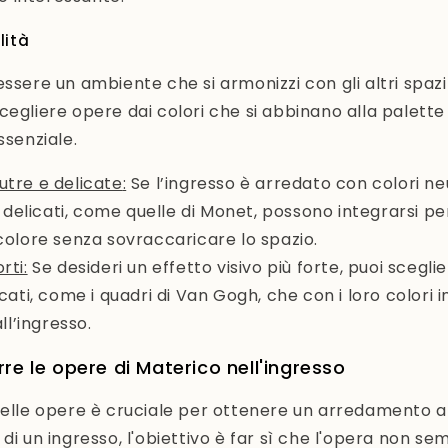
lità
essere un ambiente che si armonizzi con gli altri spazi
cegliere opere dai colori che si abbinano alla palett
ssenziale.
utre e delicate
:
Se l’ingresso è arredato con colori neu
 delicati, come quelle di Monet, possono integrarsi p
olore senza sovraccaricare lo spazio.
rti
:
Se desideri un effetto visivo più forte, puoi scegli
ati, come i quadri di Van Gogh, che con i loro colori in
ll’ingresso.
re le opere di Materico nell'ingresso
delle opere è cruciale per ottenere un arredamento 
di un ingresso, l'obiettivo è far sì che l'opera non sem