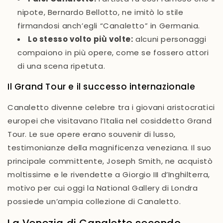
nipote, Bernardo Bellotto, ne imitò lo stile
firmandosi anch’egli “Canaletto” in Germania.
Lo stesso volto più volte
:
alcuni personaggi
compaiono in più opere, come se fossero attori
di una scena ripetuta.
Il Grand Tour e il successo internazionale
Canaletto divenne celebre tra i giovani aristocratici
europei che visitavano l’Italia nel cosiddetto
Grand
Tour
. Le sue opere erano
souvenir di lusso
,
testimonianze della magnificenza veneziana. Il suo
principale committente,
Joseph Smith
, ne acquistò
moltissime e le rivendette a
Giorgio III d’Inghilterra
,
motivo per cui oggi la National Gallery di Londra
possiede un’ampia collezione di Canaletto.
La Venezia di Canaletto secondo