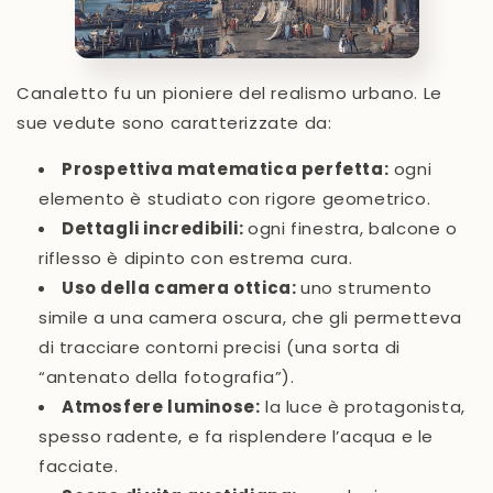
Canaletto fu un
pioniere del realismo urbano
. Le
sue vedute sono caratterizzate da:
Prospettiva matematica perfetta
:
ogni
elemento è studiato con rigore geometrico.
Dettagli incredibili
:
ogni finestra, balcone o
riflesso è dipinto con estrema cura.
Uso della camera ottica
:
uno strumento
simile a una camera oscura, che gli permetteva
di tracciare contorni precisi (una sorta di
“antenato della fotografia”).
Atmosfere luminose
:
la luce è protagonista,
spesso radente, e fa risplendere l’acqua e le
facciate.