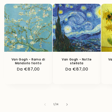
Van Gogh - Ramo di
Van Gogh - Notte
Va
Mandorlo fiorito
stellata
Prezzo
Da €87,00
Prezzo
Da €87,00
di
di
listino
listino
su
1
/
14