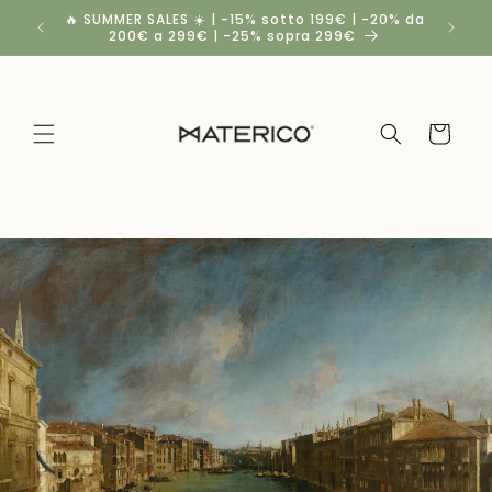
Vai
🔥 SUMMER SALES ☀️ | -15% sotto 199€ | -20% da
Spedizio
direttamente
200€ a 299€ | -25% sopra 299€
a
ai contenuti
Carrello