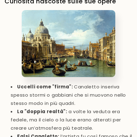
Curiosità nascoste sulle sue opere
Uccelli come "firma"
:
Canaletto inseriva
spesso stormi o gabbiani che si muovono nello
stesso modo in più quadri.
La "doppia realtà"
:
a volte la veduta era
fedele, ma il cielo o la luce erano alterati per
creare un’atmosfera più teatrale.
Falsi Canaletto
:
l’artista fu così famoso che il