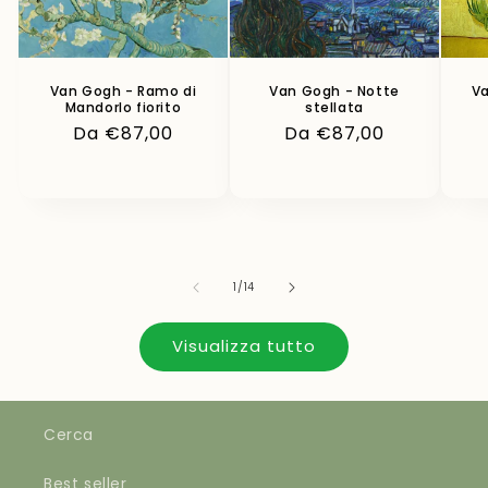
Van Gogh - Ramo di
Van Gogh - Notte
Va
Mandorlo fiorito
stellata
Prezzo
Da €87,00
Prezzo
Da €87,00
di
di
listino
listino
su
1
/
14
Visualizza tutto
Cerca
Best seller