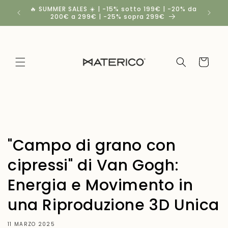
Vai
🔥 SUMMER SALES ☀️ | -15% sotto 199€ | -20% da
Spedizio
direttamente
200€ a 299€ | -25% sopra 299€
a
ai contenuti
Carrello
"Campo di grano con
cipressi" di Van Gogh:
Energia e Movimento in
una Riproduzione 3D Unica
11 MARZO 2025