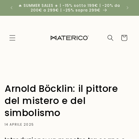
Vai
🔥 SUMMER SALES ☀️ | -15% sotto 199€ | -20% da
Spedi
direttamente
200€ a 299€ | -25% sopra 299€
ai contenuti
Carrello
Arnold Böcklin: il pittore
del mistero e del
simbolismo
14 APRILE 2025