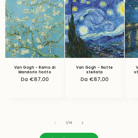
Van Gogh - Ramo di
Van Gogh - Notte
Mandorlo fiorito
stellata
s
Prezzo
Da €87,00
Prezzo
Da €87,00
di
di
listino
listino
su
1
/
14